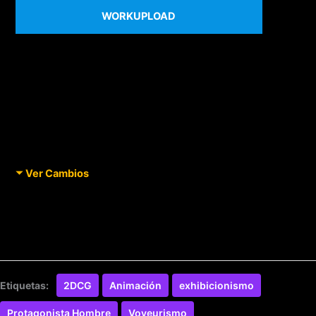
WORKUPLOAD
Ver Cambios
Etiquetas:
2DCG
Animación
exhibicionismo
Protagonista Hombre
Voyeurismo