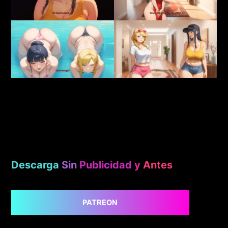
Descarga
Sin
Publicidad
y
Antes
PATREON