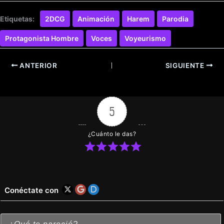
Etiquetas:
2DCG
Animación
Harem
Parodia
Protagonista Hombre
Voces
Voyeurismo
ANTERIOR
SIGUIENTE
5
¿Cuánto le das?
Conéctate con