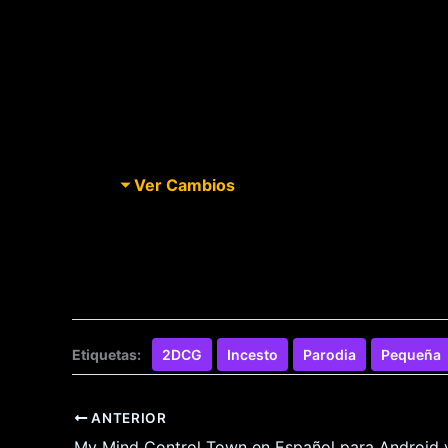
Ver Cambios
Etiquetas:
2DCG
Incesto
Parodia
Pequeña
ANTERIOR
My Mind Control Town en Español para Android 