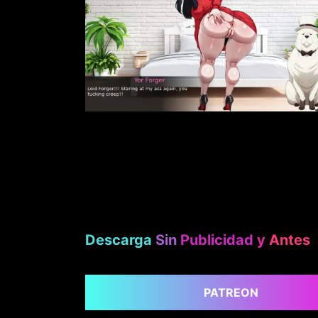
Descarga
Sin
Publicidad
y
Antes
PATREON