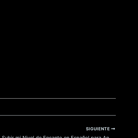
SIGUIENTE
Sólo Puedo Subir mi Nivel de Encanto en Español para Android y Pc