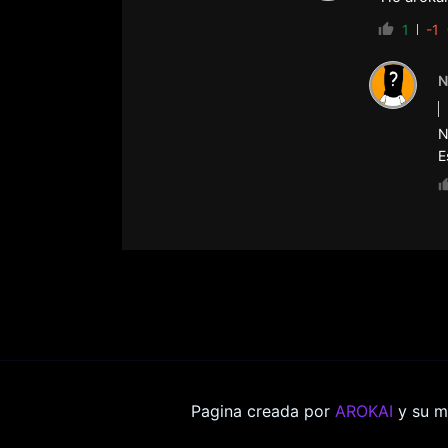
1
-1
N
N
E
Pagina creada por
AROKAI
y su m