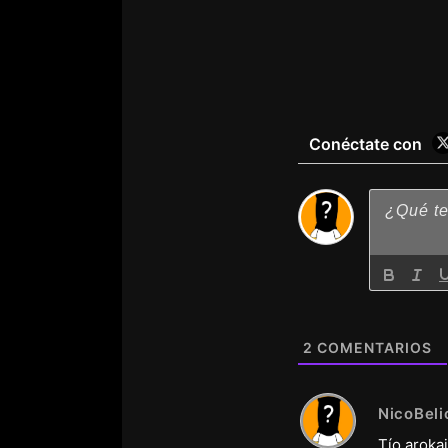
Conéctate con
2
COMENTARIOS
NicoBeli
Tío aroka