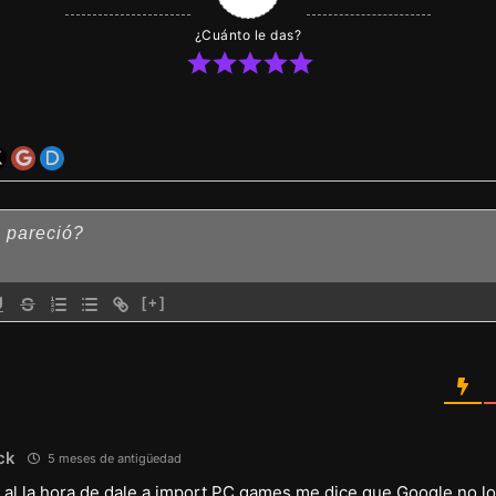
¿Cuánto le das?
[+]
ck
5 meses de antigüedad
i al la hora de dale a import PC games me dice que Google no l