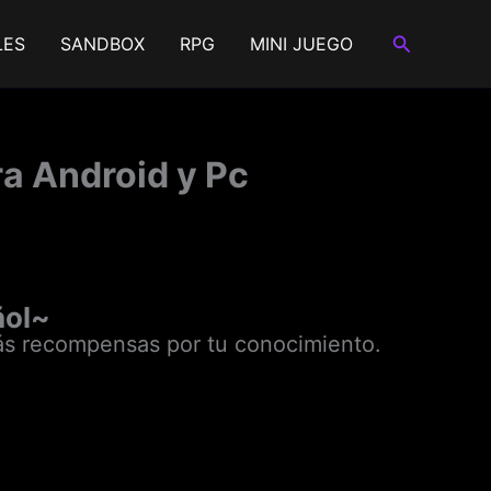
Buscar
LES
SANDBOX
RPG
MINI JUEGO
ra Android y Pc
ñol~
ás recompensas por tu conocimiento.