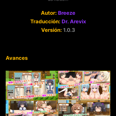
Autor:
Breeze
Traducción:
Dr. Arevix
Versión:
1.0.3
Avances