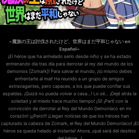
~魔族の王は討伐されたけど、世界はまだ平和じゃない en
Español~
¡El héroe que ha anhelado serlo desde niño y se ha estado
entrenando día tras día para derrotar al rey del mundo de los
demonios [Zomark]! Para salvar el mundo, ¡tú mismo debes
enfrentarte al mal! Ha reunido a un grupo de amigos
extravagantes, pero capaces, a los que puede confiar sus
espaldas. ¡Quizá no pueda volver a casa…! Lo sé… ¡Dejé atrás la
soledad y el miedo hace mucho tiempo! ¡Sí! ¡Partí con la
convicción de derrotar al Rey del Mundo Demoníaco en mi
corazón! ¡¡¡Pero!!! ¡Llegan noticias de que los héroes han
capturado la cabeza de Zomark, el Rey del Mundo Demoníaco! ¡El
héroe se queda helado al instante! Ahora, ¡qué será del destino
del héroe…!