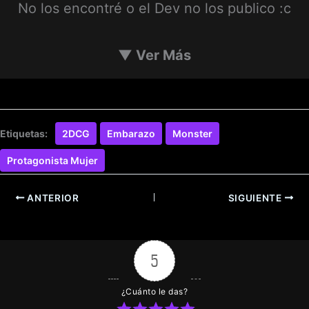
No los encontré o el Dev no los publico :c
▼
Ver Más
Etiquetas:
2DCG
Embarazo
Monster
Protagonista Mujer
ANTERIOR
SIGUIENTE
5
¿Cuánto le das?