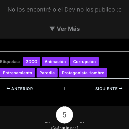
No los encontré o el Dev no los publico :c
▼
Ver Más
Etiquetas:
2DCG
Animación
Corrupción
Entrenamiento
Parodia
Protagonista Hombre
ANTERIOR
SIGUIENTE
5
¿Cuánto le das?