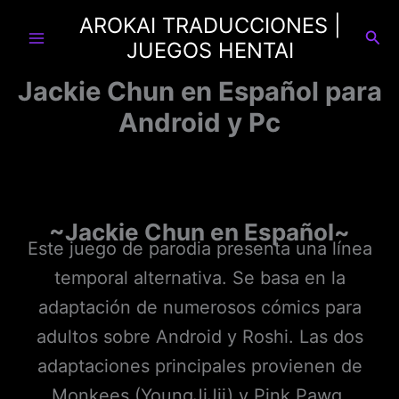
Ir
AROKAI TRADUCCIONES |
al
Busc
JUEGOS HENTAI
contenido
Jackie Chun en Español para
Android y Pc
~Jackie Chun en Español~
Este juego de parodia presenta una línea
temporal alternativa. Se basa en la
adaptación de numerosos cómics para
adultos sobre Android y Roshi. Las dos
adaptaciones principales provienen de
Monkees (YoungJiJii) y Pink Pawg.