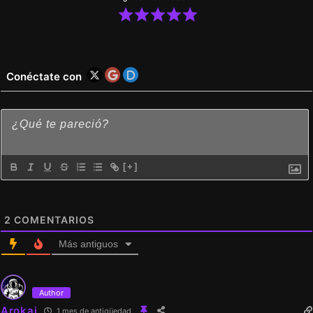
Conéctate con
[+]
2
COMENTARIOS
Más antiguos
Author
Arokai
1 mes de antigüedad