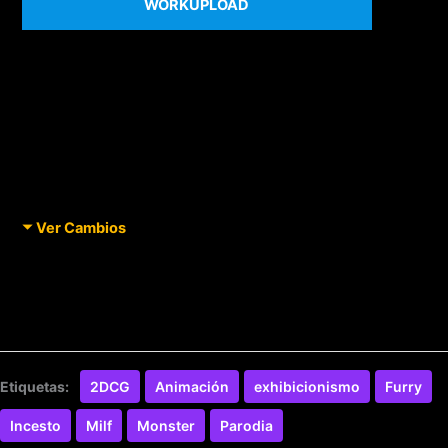
WORKUPLOAD
Ver Cambios
Etiquetas:
2DCG
Animación
exhibicionismo
Furry
Incesto
Milf
Monster
Parodia