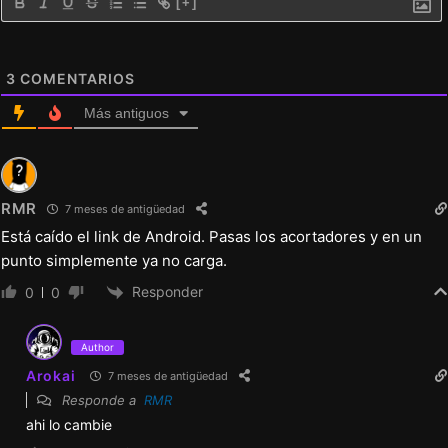
[+]
3
COMENTARIOS
Más antiguos
RMR
7 meses de antigüedad
Está caído el link de Android. Pasas los acortadores y en un
punto simplemente ya no carga.
Responder
0
0
Author
Arokai
7 meses de antigüedad
Responde a
RMR
ahi lo cambie