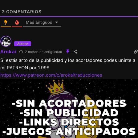
Continuación de la historia de Ymir.
2
COMENTARIOS
Contenido especial
Más antiguos
Escena rehecha de la felación de Beatrice.
Escena rehecha de la felación de Krista.
Escena rehecha de la felación de Sasha.
Author
Arokai
Escena rehecha de la felación anal de
2 meses de antigüedad
Si estás arto de la publicidad y los acortadores podes unirte a
Mikasa.
mi PATREON por 1.99$
Escena rehecha de la felación vaginal de
https://www.patreon.com/c/arokaitraducciones
Ymir.