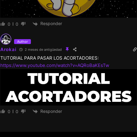
Responder
0
0
Author
Arokai
2 meses de antigüedad
TUTORIAL PARA PASAR LOS ACORTADORES:
https://www.youtube.com/watch?v=AQRoBaKEsTw
Responder
0
0