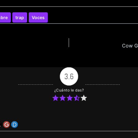
mbre
trap
Voces
Cow Gi
3.6
¿Cuánto le das?