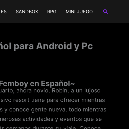
Buscar
LES
SANDBOX
RPG
MINI JUEGO
l para Android y Pc
 Femboy en Español~
rto, ahora novio, Robin, a un lujoso
usivo resort tiene para ofrecer mientras
des y conoce gente nueva, todo mientras
numerosas actividades y eventos que se
más cercanos durante su viaje. Conoce