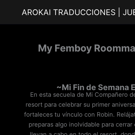
Ir
AROKAI TRADUCCIONES | JU
al
contenido
My Femboy Roommate
~Mi Fin de Semana 
En esta secuela de Mi Compañero de 
resort para celebrar su primer aniversa
fortaleces tu vínculo con Robin. Reláj
preparas algo inolvidable para cerrar
llevan a cabo en todo el resort, don