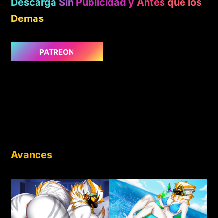
Descarga
Sin
Publicidad
y
Antes
que los
Demas
PATREON
Avances