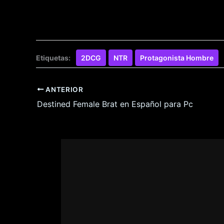
Etiquetas:
2DCG
NTR
Protagonista Hombre
ANTERIOR
Destined Female Brat en Español para Pc