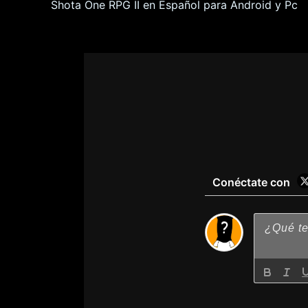
Shota One RPG II en Español para Android y Pc
Im
I
CORRECCIÓN DE 
CORRECCIÓN DE ERROR: Se muestra 
Conéctate con