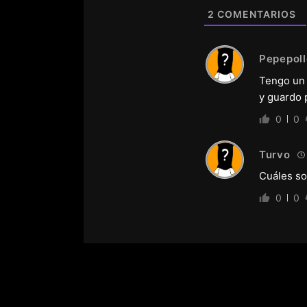
2
COMENTARIOS
Pepepol
Tengo un 
y guardo p
0
0
Turvo
Cuáles so
0
0