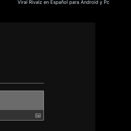
Viral Rivalz en Español para Android y Pc
era
lo
ones aleatorias
s, lo que provoca errores con las