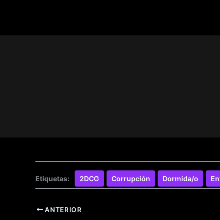
Etiquetas:
2DCG
Corrupción
Dormida/o
En
ANTERIOR