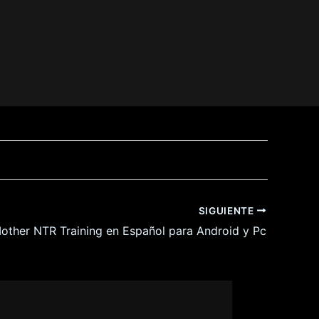
alta de tiempo
nido
s
SIGUIENTE
idad de vida
other NTR Training en Español para Android y Pc
ente para que los pasos de las misiones
que encuentre).
 coordenada X cuando debían.
 ortográficos.