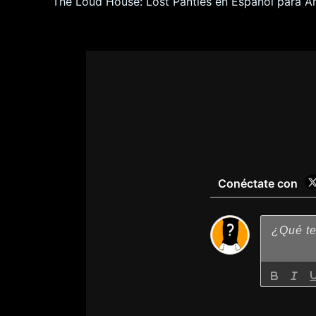
The Loud House: Lost Panties en Español para A
Conéctate con