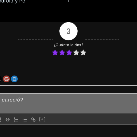
ndroid y Pc
3
¿Cuánto le das?
[+]