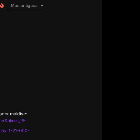
Más antiguos
ador maldive:
ayer&hl=es_PE
play-1-21-000-