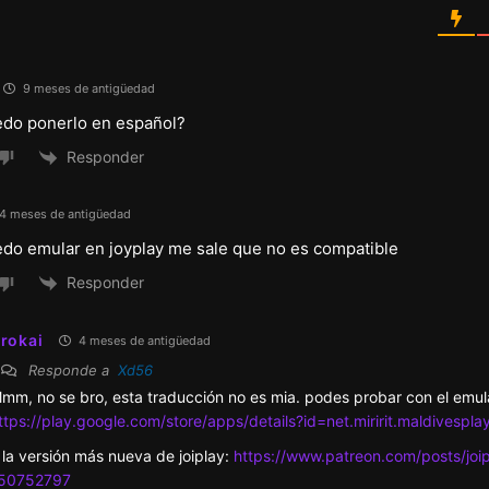
9 meses de antigüedad
do ponerlo en español?
Responder
4 meses de antigüedad
o emular en joyplay me sale que no es compatible
Responder
rokai
4 meses de antigüedad
Responde a
Xd56
mm, no se bro, esta traducción no es mia. podes probar con el emul
ttps://play.google.com/store/apps/details?id=net.miririt.maldivespl
 la versión más nueva de joiplay:
https://www.patreon.com/posts/joi
50752797