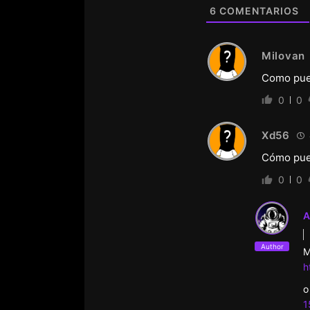
6
COMENTARIOS
Milovan
Como pue
0
0
Xd56
Cómo pued
0
0
A
Author
M
h
o
1