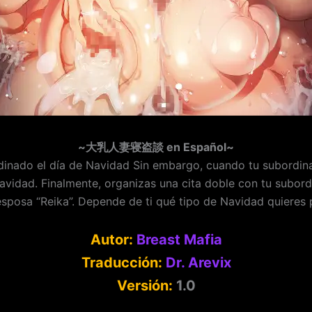
~大乳人妻寝盗談 en Español~
dinado el día de Navidad Sin embargo, cuando tu subordina
Navidad. Finalmente, organizas una cita doble con tu subor
esposa “Reika”. Depende de ti qué tipo de Navidad quieres 
Autor:
Breast Mafia
Traducción:
Dr. Arevix
Versión:
1.0