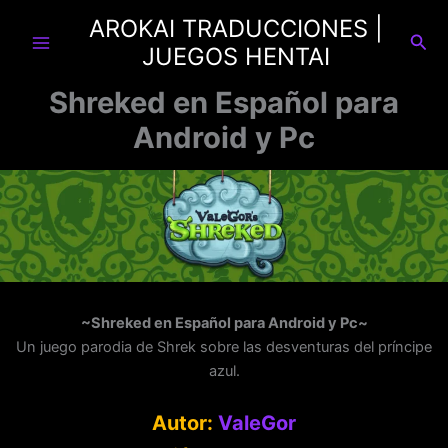
Ir
AROKAI TRADUCCIONES |
al
Busc
JUEGOS HENTAI
contenido
Shreked en Español para
Android y Pc
~Shreked en Español para Android y Pc~
Un juego parodia de Shrek sobre las desventuras del príncipe
azul.
Autor:
ValeGor