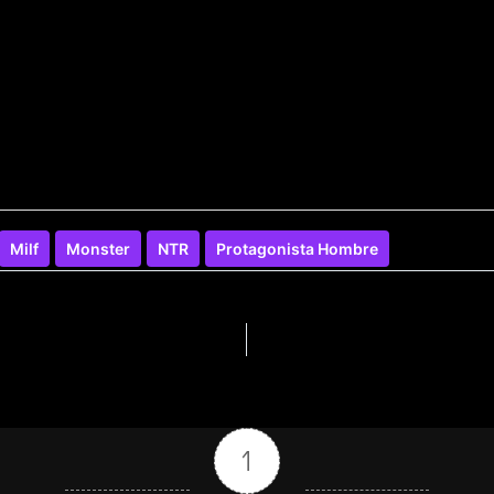
Milf
Monster
NTR
Protagonista Hombre
1