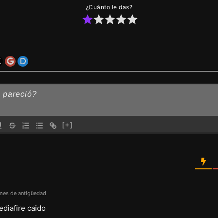
¿Cuánto le das?
[+]
mes de antigüedad
ediafire caido