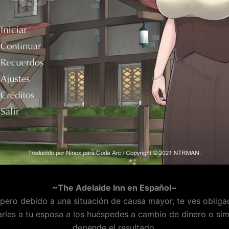
~The Adelaide Inn en Español~
pero debido a una situación de causa mayor, te ves obliga
rles a tu esposa a los huéspedes a cambio de dinero o simp
depende el resultado.