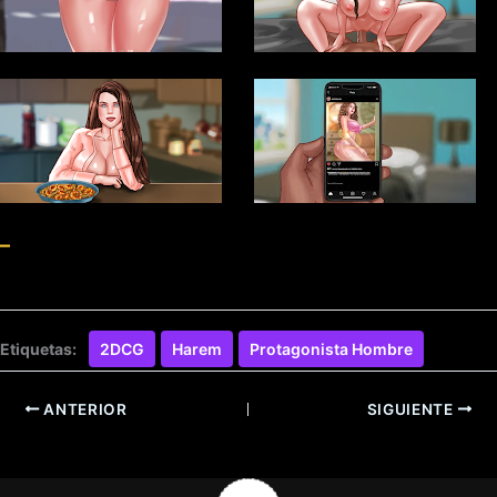
–
Etiquetas:
2DCG
Harem
Protagonista Hombre
ANTERIOR
SIGUIENTE