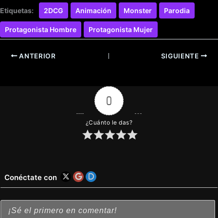
Etiquetas:
2DCG
Animación
Monster
Parodia
Protagonista Hombre
Protagonista Mujer
ANTERIOR
SIGUIENTE
0
¿Cuánto le das?
Conéctate con