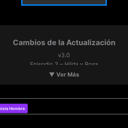
Cambios de la Actualización
v3.0
Episodio 3 – Hilda y Rosa
el mundo, pero todo se vuelve mucho más senci
▼
Ver Más
a encantadora ciudad turística costera y quizás l
suficiente como para que te den .
nista Hombre