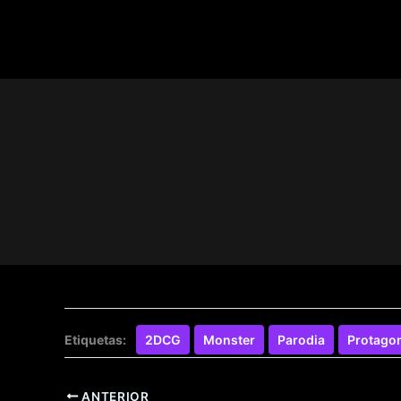
No es fácil dar los primeros pasos en 
a guiarte. Pasa un rato con ellas en un
Etiquetas:
2DCG
Monster
Parodia
Protago
ANTERIOR