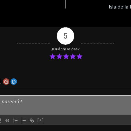
Isla de l
5
¿Cuánto le das?
[+]