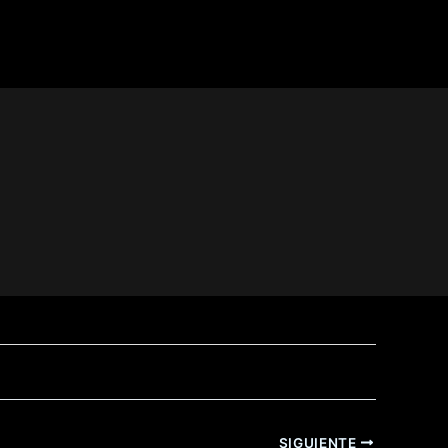
llo cuando dos chicas guapas se ofrecen
ogres impresionar a una (o a las dos) lo
SIGUIENTE