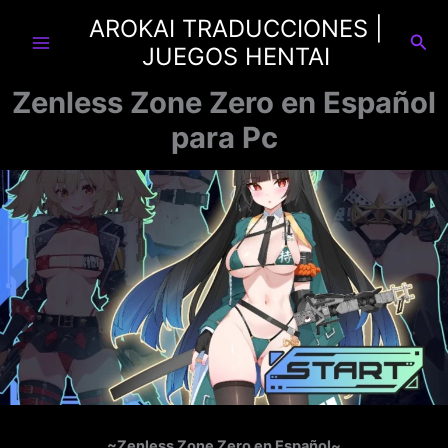
Ir
AROKAI TRADUCCIONES |
al
Busc
JUEGOS HENTAI
contenido
Zenless Zone Zero en Español
para Pc
~Zenless Zone Zero en Español~