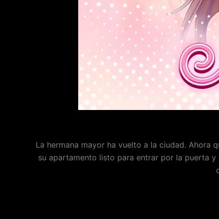
La hermana mayor ha vuelto a la ciudad. Ahora q
su apartamento listo para entrar por la puerta y