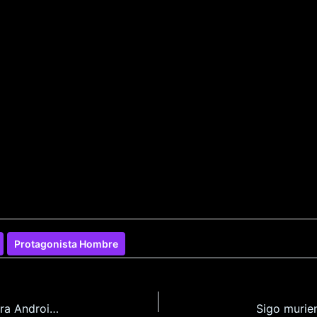
Protagonista Hombre
Lujuria Interior: Después del Fuego en Español para Android y Pc