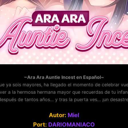
~Ara Ara Auntie Incest en Español~
ue ya sois mayores, ha llegado el momento de celebrar vues
 ver a la hermosa hermana mayor que recuerdas de tu infancia
después de tantos años… y tras la puerta ves… ¡un desastre
Autor:
Miel
Port:
DARIOMANIACO