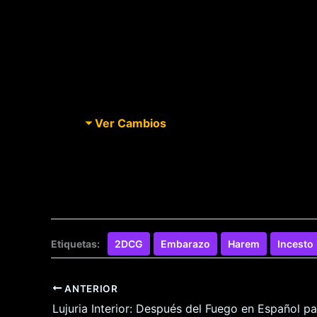
Ver Cambios
Etiquetas:
2DCG
Embarazo
Harem
Incesto
ANTERIOR