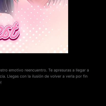
tro emotivo reencuentro. Te apresuras a llegar a
. Llegas con la ilusión de volver a verla por fin
!