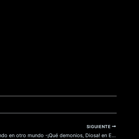
SIGUIENTE
Sigo muriendo en otro mundo -¡Qué demonios, Diosa! en Español para Android y Pc