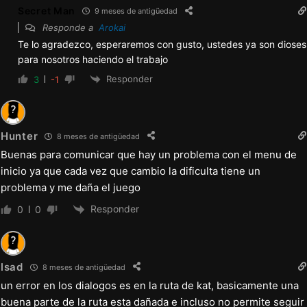
[1CG, 3EV]
Secret Man
9 meses de antigüedad
Revisión de Kylie en posición misionera
Responde a
Arokai
Te lo agradezco, esperaremos con gusto, ustedes ya son dioses
[1CG]
para nosotros haciendo el trabajo
Revisión de Lexi de pie y de pie 2 [2CG]
Responder
3
-1
Revisión de la pelea en la ducha de doma
[1CG]
Desbloqueo de Bree gamer (¡no puede ser
Hunter
8 meses de antigüedad
Buenas para comunicar que hay un problema con el menu de
real!)
inicio ya que cada vez que cambio la dificulta tiene un
Actualización de fondos animados de CEO y
problema y me daña el juego
fondos personales animados [2BG]
Responder
0
0
Actualización del sprite de Violaine
v26.3.0b
lsad
8 meses de antigüedad
un error en los dialogos es en la ruta de kat, basicamente una
Correcciones:
buena parte de la ruta esta dañada e incluso no permite seguir