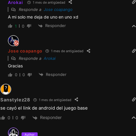
Arokai
1 mes de antigüedad
Responde a
Jose coapango
A mi solo me deja de uno en uno xd
Responder
1
0
Jose coapango
1 mes de antigüedad
Responde a
Arokai
Gracias
Responder
0
0
Sanstylez28
1 mes de antigüedad
se cayó el link de android del juego base
Responder
0
0
Author