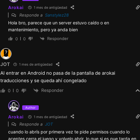
Arokai
1 mes de antigüedad
Responde a
Sanstylez28
Hola bro, parece que un server estuvo caído o en
mantenimiento, pero ya anda bien
Responder
0
0
JOT
1 mes de antigüedad
Al entrar en Android no pasa de la pantalla de arokai
traducciones y se queda ahí congelado
Responder
0
0
Author
Arokai
1 mes de antigüedad
Responde a
JOT
cuando lo abrís por primera vez te pide permisos cuando lo
aceptes cerra el juego y volvelo abrir, lo que si es que tarda en