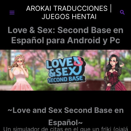
Ir
AROKAI TRADUCCIONES |
al
Busc
JUEGOS HENTAI
contenido
Love & Sex: Second Base en
Español para Android y Pc
~
Love and Sex Second Base en
Español
~
Un simulador de citas en el que un friki (ojalá