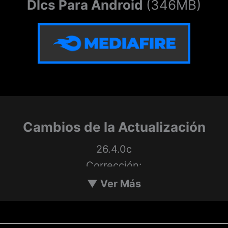
Dlcs Para Android
(346MB)
Cambios de la Actualización
26.4.0c
Corrección:
– Floristería de Claire
▼
Ver Más
– Misionera de Sasha