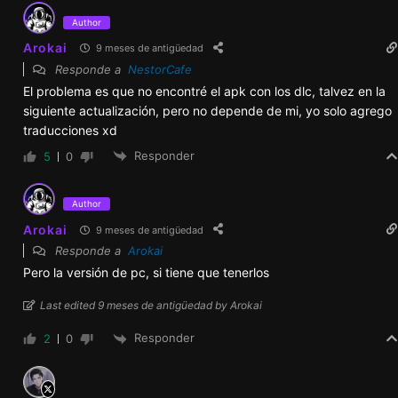
– Ligera modificación en el horario de Kleio
Author
para que se ajuste mejor al tiempo de
Arokai
9 meses de antigüedad
Morgan en el pub
Responde a
NestorCafe
– Errores ortográficos
El problema es que no encontré el apk con los dlc, talvez en la
siguiente actualización, pero no depende de mi, yo solo agrego
Otros:
traducciones xd
– Añadir lanzamiento al lanzador de
Responder
5
0
contenido erótico (juego Dream Big)
Author
v26.3.1
Arokai
9 meses de antigüedad
Responde a
Arokai
FAFWM – Cherie, Claire y Kiara en fondos
Pero la versión de pc, si tiene que tenerlos
animados anteriores [4BG]
Last edited 9 meses de antigüedad by Arokai
FAFWM – Cherie, Claire y Kiara en el jacuzzi
Responder
2
0
tomando café [3EV]
FAFWM – Evento secundario de Kiara 01-03