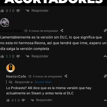
– Rastreador de historia más claro para el
entrenamiento de artes marciales
Responder
0
0
– LIVELY – Expresiones animadas del sprite
de Camila
Secret Man
– Superposición de ubicación sobre el menú
9 meses de antigüedad
Lamentablemente es la versión sin DLC, lo que significa que
rápido
no esta mi hermosa Reona, así que tendré que irme, espero un
– Sprite de Mike desnudo
día salga la versión completa
– Faltan fondos en la fiesta de Navidad de la
Responder
5
0
oficina
– Reona en posición de perrito
NestorCafe
9 meses de antigüedad
– Corte de pelo de Reona durante el baile
Responde a
Secret Man
erótico
Lo Probaste? Allí dice que es la misma versión que hay
– Sasha_ballgag indefinido
actualmente en Steam y antes tenía el DLC
– Baile erótico en el baño de Shiori
Responder
0
0