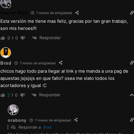
el perro
– Pequeña corrección en las capas del juego
Secret Man
7 meses de antigüedad
con el perro de Bree
Esta versión me tiene mas feliz, gracias por tan gran trabajo,
son mis heroes!!!
Otros:
Responder
0
0
– Consejos sutiles de investigación de
Cherie y nuevas ubicaciones para dejar
armas
Brad
7 meses de antigüedad
chicos hago todo para llegar al link y me manda a una pag de
apuestas jsjsjsjs en que fallo? osea me slato todos los
acortadores y igual :C
Responder
2
0
orabony
7 meses de antigüedad
Responde a
Brad