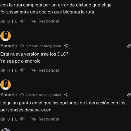
– La opción de animación no estaba
con la ruta completa por un error de dialogo que elige
disponible con el DLC FAFWM
forzosamente una opcion que bloquea la ruta
– Nalgadas a Kiara
Responder
0
0
– CG final de Kiara
– ANIMADO – Porche de la casa
Yametz
8 meses de antigüedad
– Brazo de Mike bailando con Cherie y Claire
Está nueva versión trae los DLC?
– Últimos eventos del harén de MILF
Ya sea pc o android
– Modificación de las condiciones de
Responder
0
0
activación del evento 10 de Cherie
– Apodos durante los saludos
– Notificación de embarazo durante uno de
Yametz
7 meses de antigüedad
Llega un punto en el que las opciones de interacción con los
los eventos de Samantha Eventos
personajes desaparecen
– Retirar atuendos puros de la tienda de ropa
Responder
0
0
– Infelicidad de Reona durante el juego con