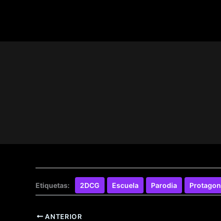
– Se añadió el e
– Se 
– Se añ
– Se aña
Etiquetas:
2DCG
Escuela
Parodia
Protagon
ANTERIOR
– Nuev