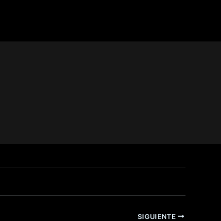
lase de Deportes.
ortes.
uración.
a Mágica.
SIGUIENTE
e Gwen.