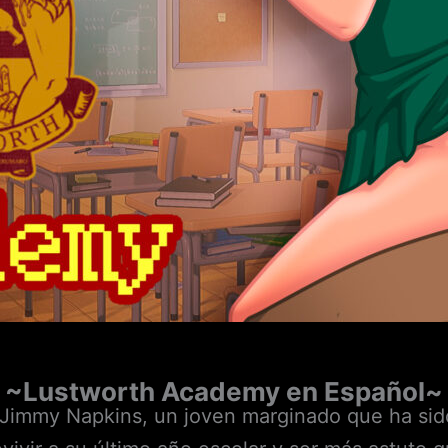
~
Lustworth Academy en Español
~
il Jimmy Napkins, un joven marginado que ha sid