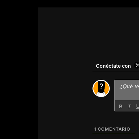
Se añadió un tutoria
Se añadió la opción de saltar contenid
Se añadió una nueva ba
Se 
Conéctate con
1
COMENTARIO