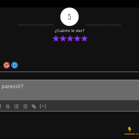
l sobre cómo ir al pueblo los fines de semana (s
o (inicia un nuevo juego y selecciona esta opció
5
que volver a jugar todo).
¿Cuánto le das?
nda sonora para el nuevo contenido y ambiente
corrigieron pequeños errores y faltas de ortogra
Otras cosas que no recuerdo…
[+]