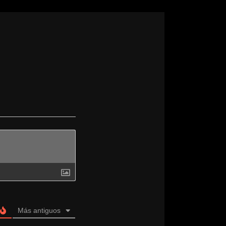
olo pregunta a Pete).
n para ver el nuevo contenido sin tener
 para la casa Harrison.
fía.
Más antiguos