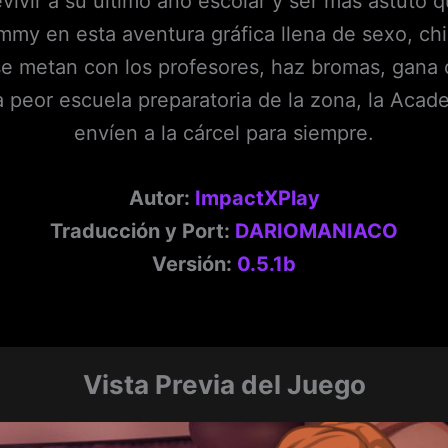
ivir a su último año escolar y ser más astuto 
immy en esta aventura gráfica llena de sexo, chi
e metan con los profesores, haz bromas, gana o p
a peor escuela preparatoria de la zona, la Acad
envíen a la cárcel para siempre.
Autor:
ImpactXPlay
Traducción y Port:
DARIOMANIACO
Versión:
0.5.1b
Vista Previa del Juego