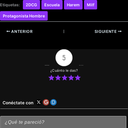
Etiquetas:
2DCG
Escuela
Harem
Milf
Protagonista Hombre
ANTERIOR
SIGUIENTE
5
¿Cuánto le das?
Conéctate con