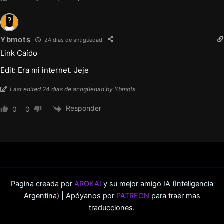
Ybmots
24 dias de antigüedad
Link Caído
Edit: Era mi internet. Jeje
Last edited 24 dias de antigüedad by Ybmots
Responder
0
0
Pagina creada por
AROKAI
y su mejor amigo IA (Inteligencia
Argentina) | Apóyanos por
PATREON
para traer mas
traducciones.