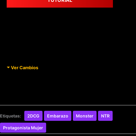
Ver Cambios
Etiquetas:
2DCG
Embarazo
Monster
NTR
Protagonista Mujer