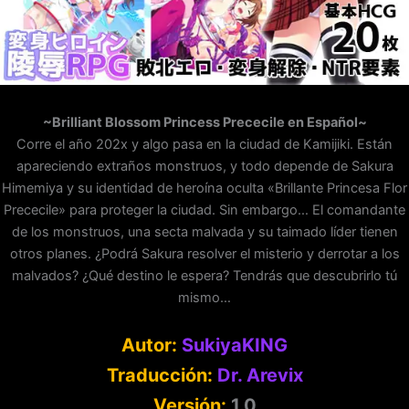
~Brilliant Blossom Princess Prececile en Español~
Corre el año 202x y algo pasa en la ciudad de Kamijiki. Están
apareciendo extraños monstruos, y todo depende de Sakura
Himemiya y su identidad de heroína oculta «Brillante Princesa Flor
Prececile» para proteger la ciudad. Sin embargo… El comandante
de los monstruos, una secta malvada y su taimado líder tienen
otros planes. ¿Podrá Sakura resolver el misterio y derrotar a los
malvados? ¿Qué destino le espera? Tendrás que descubrirlo tú
mismo…
Autor:
SukiyaKING
Traducción:
Dr. Arevix
Versión:
1.0