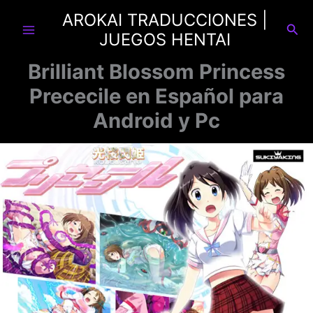
Ir
AROKAI TRADUCCIONES |
al
Busc
JUEGOS HENTAI
contenido
Brilliant Blossom Princess
Prececile en Español para
Android y Pc