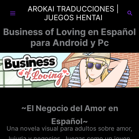
Ir
AROKAI TRADUCCIONES |
al
Busc
JUEGOS HENTAI
contenido
Business of Loving en Español
para Android y Pc
~El Negocio del Amor
en
Español~
Una novela visual para adultos sobre amor,
lujuria y negocios. Juegas como un joven