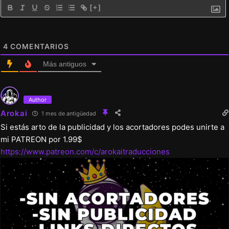
mejoras en la experiencia de juego. Sin
[+]
duda, aún quedan errores por corregir, así
que mantente atento y no dudes en
4
COMENTARIOS
enviarme cualquier error que encuentres.
Más antiguos
v0.15.1i
N/A
Author
Arokai
1 mes de antigüedad
Si estás arto de la publicidad y los acortadores podes unirte a
v0.15
mi PATREON por 1.99$
Business of Loving v.15 incluye 4 nuevas
https://www.patreon.com/c/arokaitraducciones
rutas, ¡con más de 100 escenas nuevas!
¡Nuevas animaciones y capturas de pantalla
dinámicas!