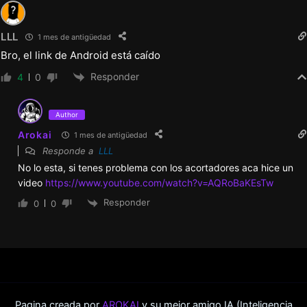
¡Muchísimas correcciones de errores!
LLL
1 mes de antigüedad
Bro, el link de Android está caído
Ahora puedes cambiar la opacidad del
Responder
4
0
cuadro de diálogo para ver más detalles.
Author
Una guía actualizada, incluyendo escenas
Arokai
1 mes de antigüedad
Responde a
LLL
que quizás te hayas perdido.
No lo esta, si tenes problema con los acortadores aca hice un
video
https://www.youtube.com/watch?v=AQRoBaKEsTw
¿Quieres ir directamente a lo mejor?
Responder
0
0
¡Comienza una partida nueva y accede a las
opciones para saltar!
v0.14i
Pagina creada por
AROKAI
y su mejor amigo IA (Inteligencia