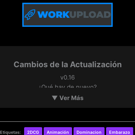
Cambios de la Actualización
v0.16
¿Qué hay de nuevo?
▼
Ver Más
Business of Loving v.16 incluye 2 nuevas
rutas, ¡con más de 100 escenas nuevas!
Etiquetas:
2DCG
Animación
Dominacion
Embarazo