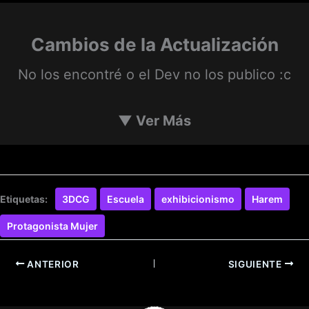
Cambios de la Actualización
No los encontré o el Dev no los publico :c
▼
Ver Más
Etiquetas:
3DCG
Escuela
exhibicionismo
Harem
Protagonista Mujer
ANTERIOR
SIGUIENTE