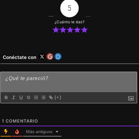
5
¿Cuánto le das?
Conéctate con
[+]
1
COMENTARIO
Más antiguos