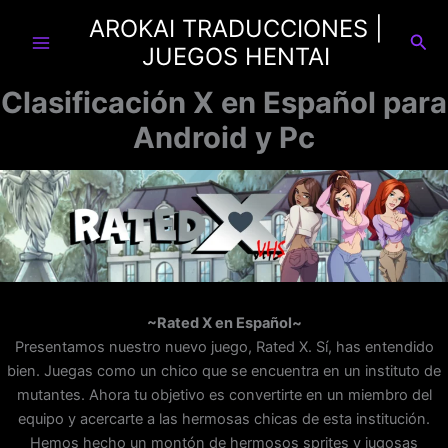
Ir
AROKAI TRADUCCIONES |
al
Busc
JUEGOS HENTAI
contenido
Clasificación X en Español para
Android y Pc
~Rated X en Español~
Presentamos nuestro nuevo juego, Rated X. Sí, has entendido
bien. Juegas como un chico que se encuentra en un instituto de
mutantes. Ahora tu objetivo es convertirte en un miembro del
equipo y acercarte a las hermosas chicas de esta institución.
Hemos hecho un montón de hermosos sprites y jugosas