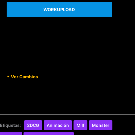
WORKUPLOAD
Ver Cambios
Etiquetas:
2DCG
Animación
Milf
Monster