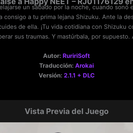
aise a Happy NEET – RJ01176129 e
elajarse un sábado por la noche, cuando sonó el
ía consigo a tu prima lejana Shizuku. Ante la d
cuides de ella. ¡Tu vida cotidiana con Shizuku c
rar sus traumas. Y mastúrbala, por supuesto. Al
Autor:
RuririSoft
Traducción:
Arokai
Versión:
2.1.1 + DLC
Vista Previa del Juego