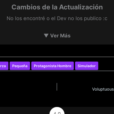
Cambios de la Actualización
No los encontré o el Dev no los publico :c
▼
Ver Más
rza
Pequeña
Protagonista Hombre
Simulador