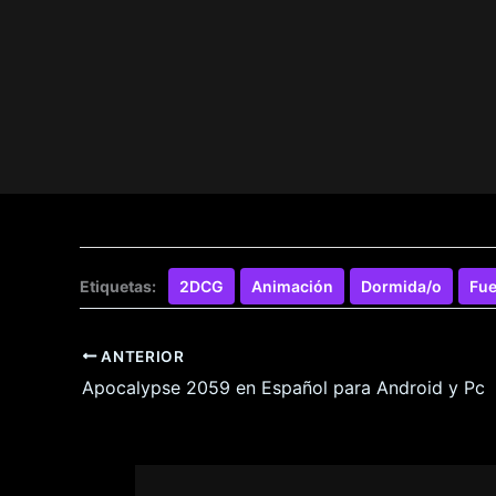
Etiquetas:
2DCG
Animación
Dormida/o
Fue
ANTERIOR
Apocalypse 2059 en Español para Android y Pc