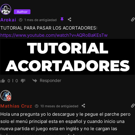
▻Se actualizó técnicamente parte de las
Author
Arokai
misiones;
1 mes de antigüedad
TUTORIAL PARA PASAR LOS ACORTADORES:
https://www.youtube.com/watch?v=AQRoBaKEsTw
▻Se mejoró la traducción de algunos
eventos aleatorios;
▻Se añadieron entre 10 y 15 minutos de
contenido;
Responder
0
0
▻Se añadieron mecenas de nivel Resident+.
Mathías Cruz
10 meses de antigüedad
Hola una pregunta yo lo descargue y le pegue el parche pero
~ Chu^^
solo el menú principal esta en español y cuando inicio una
nueva partida el juego esta en inglés y no le cargan las