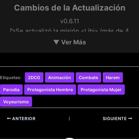
Cambios de la Actualización
v0.6.11
▻Se actualizó la misión «Libi» (más de 4
escenas aptas para todo público + 1.5
▼
Ver Más
escenas + finales alternativos);
▻Se agregó animación a la escena con
Etiquetas:
2DCG
Animación
Combate
Harem
Jenny.
Parodia
Protagonista Hombre
Protagonista Mujer
▻Algunas misiones se actualizaron
Voyeurismo
técnicamente.
ANTERIOR
SIGUIENTE
▻Se agregaron aproximadamente 10