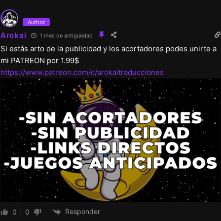
contenido;
Author
▻Se agregaron mecenas de nivel
Arokai
1 mes de antigüedad
Residente+.
Si estás arto de la publicidad y los acortadores podes unirte a
mi PATREON por 1.99$
https://www.patreon.com/c/arokaitraducciones
v0.6.7
▻Se actualizó la misión «Miss Go» (9
escenas aptas para todo público + 1.5
escenas + opciones alternativas);
▻Se añadió animación a la escena con la
Bárbara Betty;
▻Se añadieron eventos aleatorios a la
superficie.
Responder
0
0