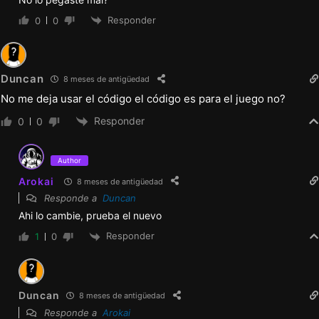
▻Se añadieron entre 15 y 20 minutos de
Responder
0
0
contenido;
▻Se añadieron mecenas de nivel Resident+.
Duncan
8 meses de antigüedad
¡Preparad vuestras estacas, agua bendita y
No me deja usar el código el código es para el juego no?
correas de cuero! ¡Nos vamos al castillo del
Responder
0
0
Conde…ula!
Author
Arokai
8 meses de antigüedad
v0.6.0
Responde a
Duncan
▻Misión principal actualizada (más de 30
Ahi lo cambie, prueba el nuevo
escenas aptas para todo público + opciones
Responder
1
0
alternativas);
Duncan
8 meses de antigüedad
▻Ruta de Ronda actualizada (3 escenas
Responde a
Arokai