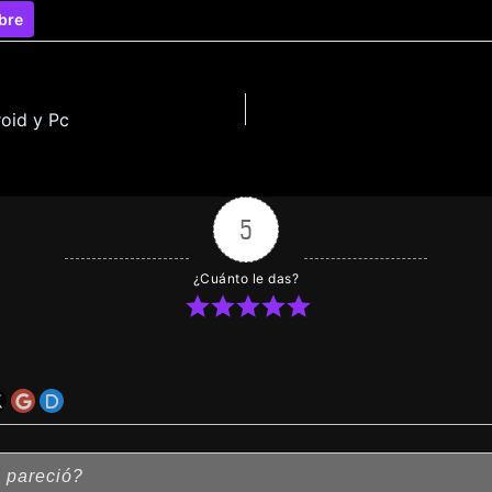
bre
oid y Pc
5
¿Cuánto le das?