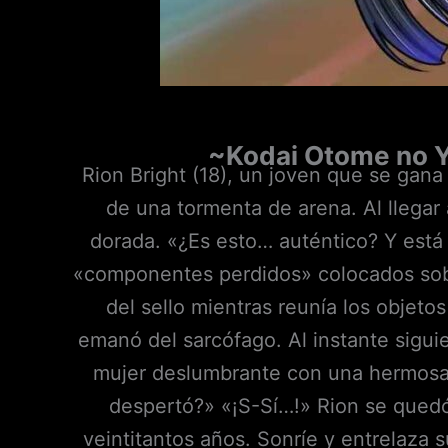
~Kodai Otome no 
Rion Bright (18), un joven que se gan
de una tormenta de arena. Al llegar
dorada. «¿Es esto… auténtico? Y está
«componentes perdidos» colocados sobr
del sello mientras reunía los objeto
emanó del sarcófago. Al instante sigu
mujer deslumbrante con una hermosa 
despertó?» «¡S-Sí…!» Rion se quedó
veintitantos años. Sonríe y entrelaza