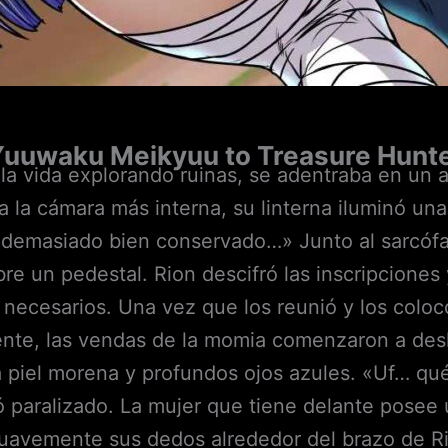
Yuuwaku Meikyuu to Treasure Hunt
a la vida explorando ruinas, se adentraba en un
 a la cámara más interna, su linterna iluminó un
 demasiado bien conservado…» Junto al sarcófago
e un pedestal. Rion descifró las inscripcion
s necesarios. Una vez que los reunió y los colocó
iente, las vendas de la momia comenzaron a desh
piel morena y profundos ojos azules. «Uf… qué 
 paralizado. La mujer que tiene delante posee u
 suavemente sus dedos alrededor del brazo de Ri