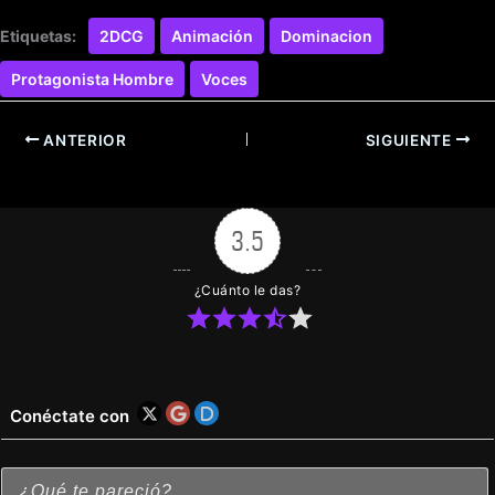
Etiquetas:
2DCG
Animación
Dominacion
Protagonista Hombre
Voces
ANTERIOR
SIGUIENTE
3.5
¿Cuánto le das?
Conéctate con