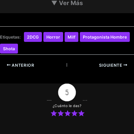
▼
Ver Más
Etiquetas:
2DCG
Horror
Milf
Protagonista Hombre
Shota
ANTERIOR
SIGUIENTE
5
¿Cuánto le das?