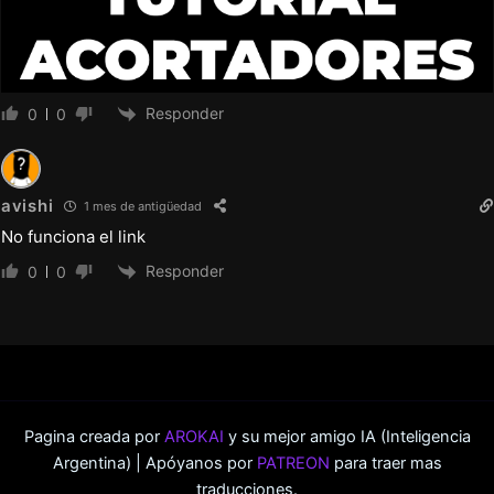
Responder
0
0
avishi
1 mes de antigüedad
No funciona el link
Responder
0
0
Pagina creada por
AROKAI
y su mejor amigo IA (Inteligencia
Argentina) | Apóyanos por
PATREON
para traer mas
traducciones.