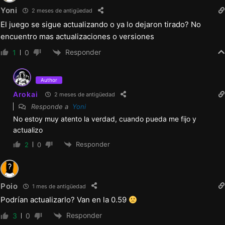
Yoni
2 meses de antigüedad
El juego se sigue actualizando o ya lo dejaron tirado? No
encuentro mas actualizaciones o versiones
Responder
1
0
Author
Arokai
2 meses de antigüedad
Responde a
Yoni
No estoy muy atento la verdad, cuando pueda me fijo y
actualizo
Responder
2
0
Poio
1 mes de antigüedad
Podrían actualizarlo? Van en la 0.59
Responder
3
0