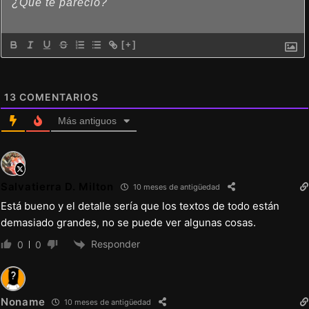
teléfonos.
[+]
0.56-Alfa
Nuevo contenido
13
COMENTARIOS
Más antiguos
Se agregó una nueva escena importante de
la historia de Alex.
Se agregó un nuevo diálogo y la opción de
Salvatierra D. Milton
sexo anal y felación a la escena navideña de
10 meses de antigüedad
Está bueno y el detalle sería que los textos de todo están
mamá.
demasiado grandes, no se puede ver algunas cosas.
Cambios Varios
Responder
0
0
Se agregó un diálogo adicional durante la
paja en las axilas en la escena del festival
Noname
10 meses de antigüedad