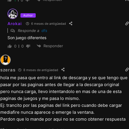
Se añadió una nueva escena sugerente de
Hailey.
Author
Se añadió una nueva escena de la historia
Arokai
6 meses de antigüedad
Responde a
dfs
de Jenny.
Son juego diferentes
Se añadió una nueva escena de la historia
Responder
0
0
de Alex.
Corrección de errores
szeras
8 meses de antigüedad
hola me pasa que entro al link de descarga y se que tengo que
Se eliminó el desplazamiento horizontal
pasar por las paginas antes de llegar a la descarga original
involuntario en las opciones.
pero nunca carga, llevo intentandolo en mas de una de esta
Se añadió la escena faltante de Hailey a su
paginas de juegos y me pasa lo mismo.
Ej: trancito por las paginas del link pero cuando debe cargar
galería.
mediafire nunca aparece o emerge la ventana.
La Sra. Petersmith ahora aparece en el menú
Perdon que lo mande por aqui no se como obtener respuesta
de nivel de relación cuando termina una