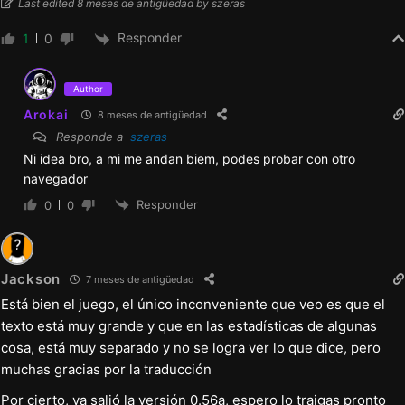
Last edited 8 meses de antigüedad by szeras
escena suya.
Responder
1
0
0.54f-Alfa
Author
Se actualizó la versión para incluir todas las
Arokai
8 meses de antigüedad
correcciones previas de la versión 0.53e.
Responde a
szeras
Ni idea bro, a mi me andan biem, podes probar con otro
navegador
0.54-Alfa
Responder
0
0
Nuevo contenido
Se añadió una nueva escena sugerente de
Jackson
7 meses de antigüedad
Morgan.
Está bien el juego, el único inconveniente que veo es que el
texto está muy grande y que en las estadísticas de algunas
cosa, está muy separado y no se logra ver lo que dice, pero
muchas gracias por la traducción
Por cierto, ya salió la versión 0.56a, espero lo traigas pronto