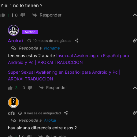
sexual de mamá si el jugador activaba la
Y el 1 no lo tienen ?
opción de vello púbico para ella.
Responder
1
0
Corrección de errores
Author
Arokai
10 meses de antigüedad
Se corrigió un fallo al hacer clic en «Pista de
Responde a
Noname
siguiente escena» en el menú de discusión
tenemos estos 2 aparte
Insexual Awakening en Español para
Android y Pc | AROKAI TRADUCCION
de Jenny.
Super Sexual Awakening en Español para Android y Pc |
Se corrigió que las opciones de diálogo
AROKAI TRADUCCION
fueran demasiado grandes en dispositivos
Responder
3
0
móviles.
0.55-Alfa
dfs
6 meses de antigüedad
Responde a
Arokai
Nuevo contenido
hay alguna diferencia entre esos 2
Responder
1
0