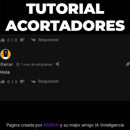
Responder
0
0
Gerar
1 mes de antigüedad
Hola
Responder
0
0
Pagina creada por
AROKAI
y su mejor amigo IA (Inteligencia