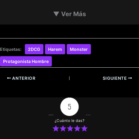
▼
Ver Más
Etiquetas:
2DCG
Harem
Monster
Protagonista Hombre
ANTERIOR
SIGUIENTE
5
¿Cuánto le das?