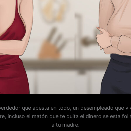
perdedor que apesta en todo, un desempleado que vi
e, incluso el matón que te quita el dinero se esta fol
a tu madre.