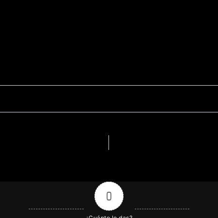
0
¿Cuánto le das?