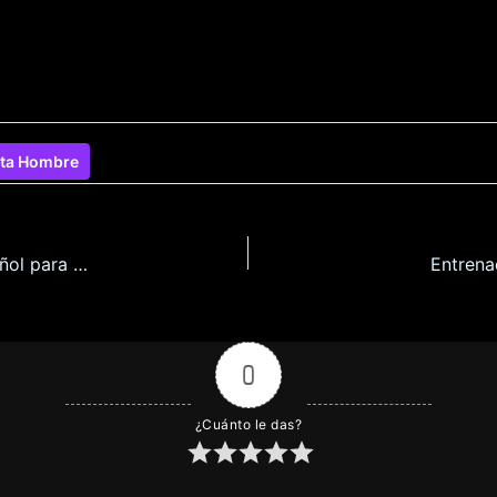
sta Hombre
Eclair Volverá a Sufrir Acoso Sexual Hoy en Español para Android y Pc
Entrena
0
¿Cuánto le das?