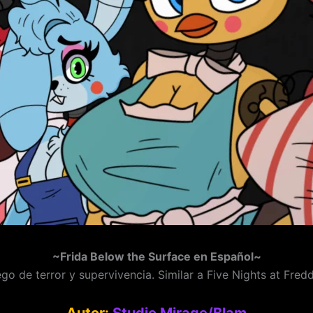
~Frida Below the Surface en Español~
go de terror y supervivencia. Similar a Five Nights at Fredd
Autor:
Studio Mirage/Blam