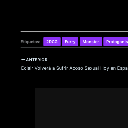
Etiquetas:
2DCG
Furry
Monster
Protagoni
ANTERIOR