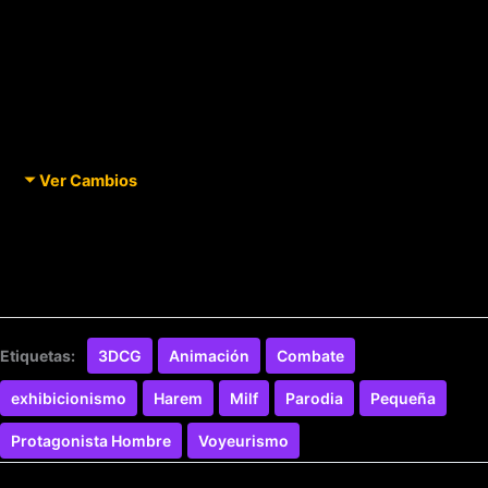
Ver Cambios
Etiquetas:
3DCG
Animación
Combate
exhibicionismo
Harem
Milf
Parodia
Pequeña
Protagonista Hombre
Voyeurismo