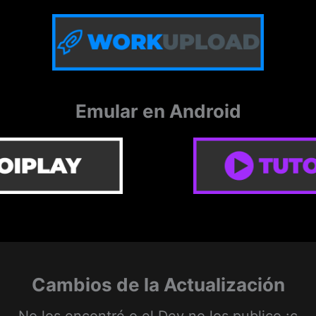
Emular en Android
Cambios de la Actualización
No los encontré o el Dev no los publico :c