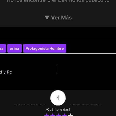
▼
Ver Más
za
orina
Protagonista Hombre
d y Pc
4
¿Cuánto le das?