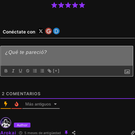
Conéctate con
[+]
2
COMENTARIOS
Más antiguos
Author
Arokai
5 meses de antigüedad