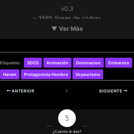
v0.3
– 3585 líneas de código
– 550 imágenes
▼
Ver Más
– 16 animaciones
– 34 nuevas músicas de fondo y efectos
especiales
Etiquetas:
3DCG
Animación
Dominacion
Embarazo
– Traducción al chino
Harem
Protagonista Hombre
Voyeurismo
ANTERIOR
SIGUIENTE
5
¿Cuánto le das?