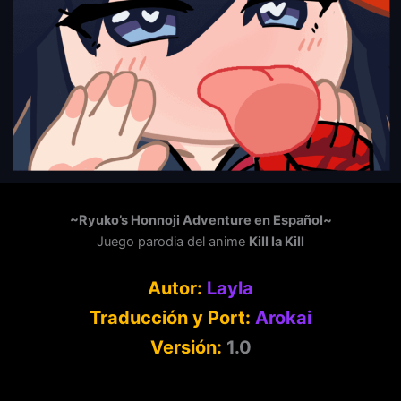
~Ryuko’s Honnoji Adventure en Español~
Juego parodia del anime
Kill la Kill
Autor:
Layla
Traducción y Port:
Arokai
Versión:
1.0