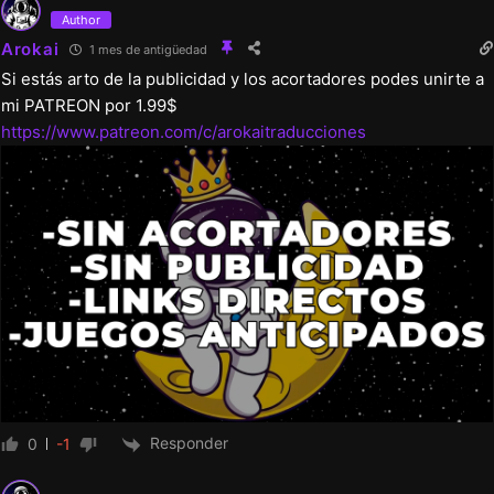
pantallas.
Author
Arokai
Se corrigió el estiramiento del botón de
1 mes de antigüedad
Si estás arto de la publicidad y los acortadores podes unirte a
desbloqueo de la siguiente escena en todos
mi PATREON por 1.99$
los idiomas.
https://www.patreon.com/c/arokaitraducciones
Responder
0
-1