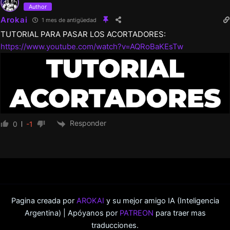
Author
Arokai
1 mes de antigüedad
TUTORIAL PARA PASAR LOS ACORTADORES:
https://www.youtube.com/watch?v=AQRoBaKEsTw
Responder
0
-1
Pagina creada por
AROKAI
y su mejor amigo IA (Inteligencia
Argentina) | Apóyanos por
PATREON
para traer mas
traducciones.