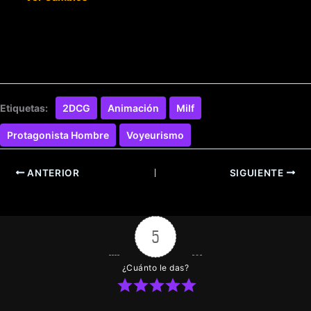
Etiquetas:
2DCG
Animación
Milf
Protagonista Hombre
Voyeurismo
ANTERIOR
SIGUIENTE
5
¿Cuánto le das?