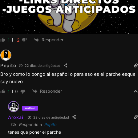
secuencia al ver la escena de sexo de
Courtney antes de tiempo
– Se corrigió un pequeño error en las
cinemáticas durante el evento del Año
Responder
1
-2
Nuevo Lunar
– Corrección de errores menores/errores
Pepito
22 dias de antigüedad
tipográficos
Bro y como lo pongo al español o para eso es el parche esque
soy nuevo
Responder
1
0
Author
Arokai
22 dias de antigüedad
Responde a
Pepito
tenes que poner el parche