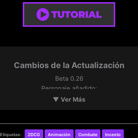
Cambios de la Actualización
Beta 0.26
Personaje añadido:
Fantasma sexy
▼
Ver Más
Escenas añadidas:
Fantasma – Sexo
Etiquetas:
2DCG
Animación
Combate
Incesto