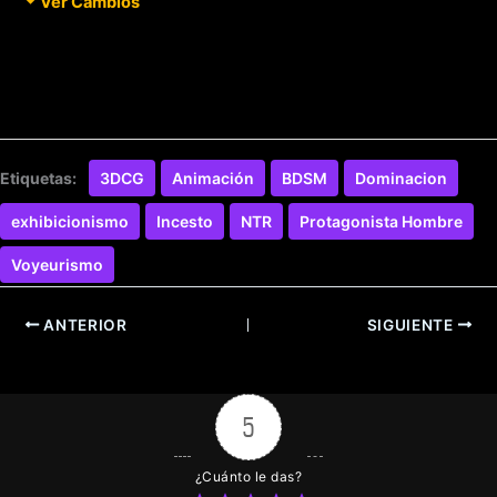
Ver Cambios
Etiquetas:
3DCG
Animación
BDSM
Dominacion
exhibicionismo
Incesto
NTR
Protagonista Hombre
Voyeurismo
ANTERIOR
SIGUIENTE
5
¿Cuánto le das?