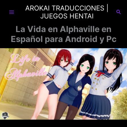
Ir
AROKAI TRADUCCIONES |
al
Busc
JUEGOS HENTAI
contenido
La Vida en Alphaville en
Español para Android y Pc