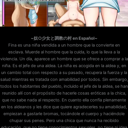
~奴○少女と調教の村 en Español~
Fina es una niña vendida a un hombre que la convierte en
esclava. Muerde al hombre que la cuida, lo que la lleva a la
violencia. Un día, aparece un hombre que se ofrece a comprar a la
niña. Es el jefe de una aldea. La niña es acogida en la aldea y, en
un cambio total con respecto a su pasado, recupera la fuerza y la
salud mientras es tratada con amabilidad por todos. Sin embargo,
todos los habitantes del pueblo, incluido el jefe de la aldea, se han
reunido allí con el propósito de hacerle cosas eróticas a la chica,
que no sabe nada al respecto. En cuanto ella confía plenamente
en los aldeanos y les dice que quiere agradecerles su amabilidad,
empiezan a gastarle bromas, tocándole el cuerpo y haciéndole
chupar sus penes. Pero una chica que nunca ha recibido
educación, que no tiene conocimientos sexuales, no tiene ni idea