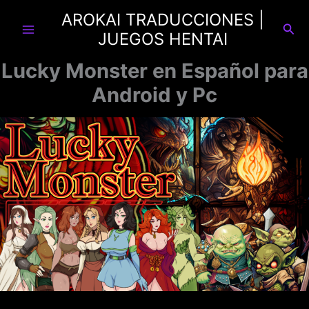
Ir
AROKAI TRADUCCIONES |
al
Busc
JUEGOS HENTAI
contenido
Lucky Monster en Español para
Android y Pc