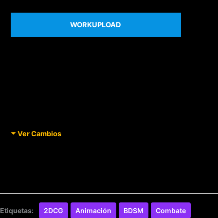
WORKUPLOAD
Ver Cambios
Etiquetas:
2DCG
Animación
BDSM
Combate