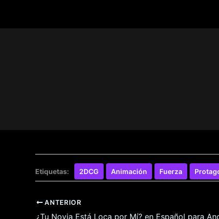
Etiquetas:
2DCG
Animación
Fuerza
Protag
ANTERIOR
¿Tu Novia Está Loca por Mí? en Español para An