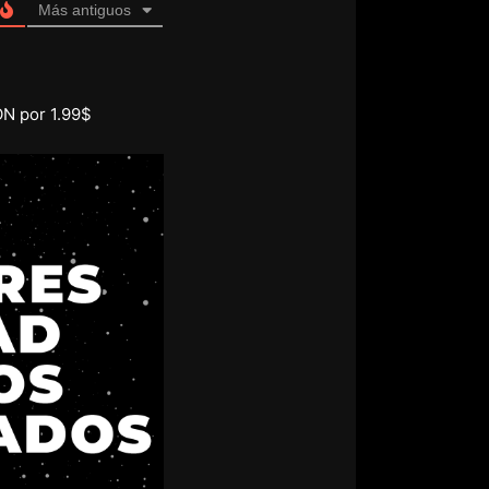
Más antiguos
ON por 1.99$