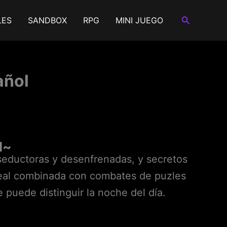
Buscar
LES
SANDBOX
RPG
MINI JUEGO
añol
l~
seductoras y desenfrenadas, y secretos
ineal combinada con combates de puzles
 puede distinguir la noche del día.