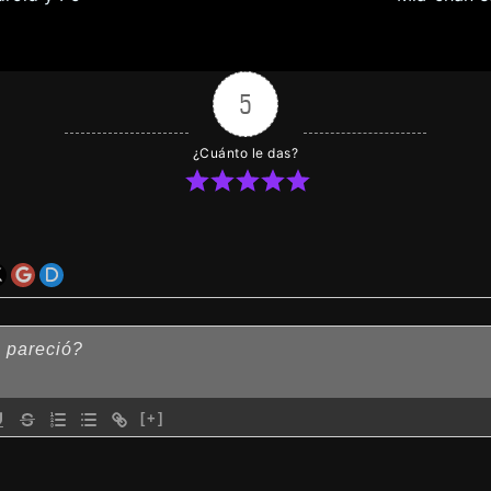
5
¿Cuánto le das?
[+]