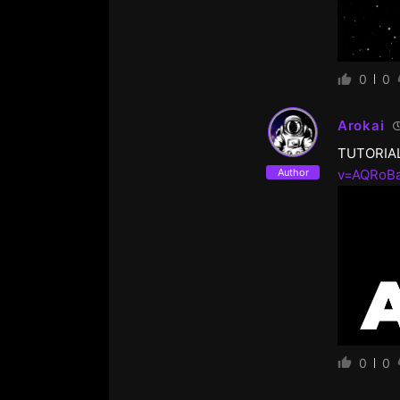
0
0
Arokai
TUTORIA
Author
v=AQRoB
0
0