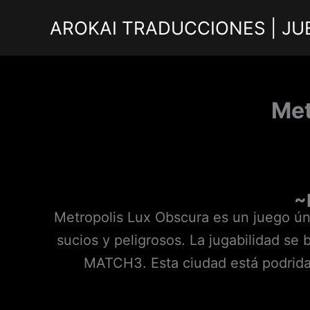
Ir
AROKAI TRADUCCIONES | JU
al
contenido
Met
~
Metropolis Lux Obscura es un juego ún
sucios y peligrosos. La jugabilidad s
MATCH3. Esta ciudad está podrida h