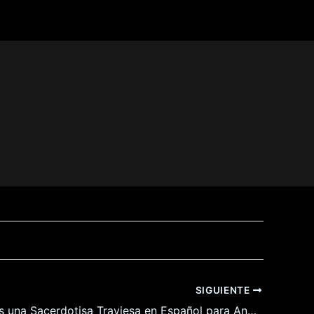
SIGUIENTE
Mia-chan es una Sacerdotisa Traviesa en Español para Android y Pc